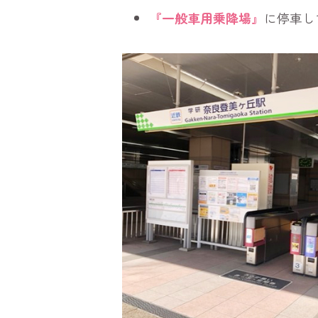
『一般車用乗降場』
に停車し