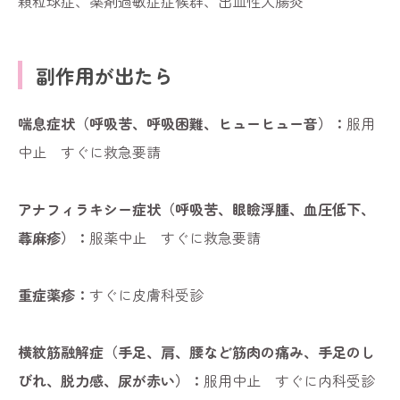
顆粒球症、薬剤過敏症症候群、出血性大腸炎
副作用が出たら
喘息症状（呼吸苦、呼吸困難、ヒューヒュー音）：
服用
中止 すぐに救急要請
アナフィラキシー症状（呼吸苦、眼瞼浮腫、血圧低下、
蕁麻疹）：
服薬中止 すぐに救急要請
重症薬疹：
すぐに皮膚科受診
横紋筋融解症（手足、肩、腰など筋肉の痛み、手足のし
びれ、脱力感、尿が赤い）：
服用中止 すぐに内科受診