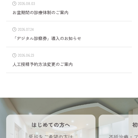
2026.08.03
お盆期間の診療体制のご案内
2026.07.24
「デジタル診察券」導入のお知らせ
2026.06.23
人工授精予約方法変更のご案内
はじめての方へ
初
受診をご希望の方は
不妊治療・